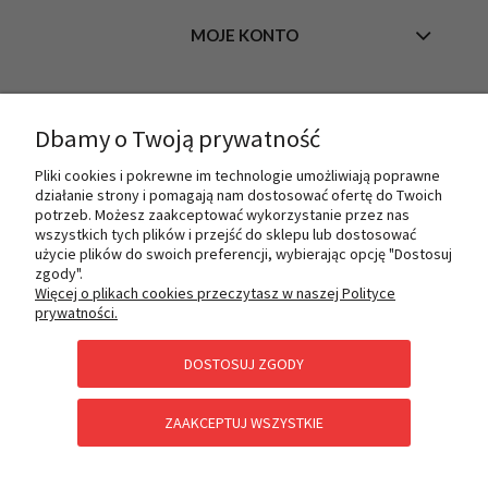
MOJE KONTO
INFORMACJE
Dbamy o Twoją prywatność
Pliki cookies i pokrewne im technologie umożliwiają poprawne
działanie strony i pomagają nam dostosować ofertę do Twoich
O NAS
potrzeb. Możesz zaakceptować wykorzystanie przez nas
wszystkich tych plików i przejść do sklepu lub dostosować
użycie plików do swoich preferencji, wybierając opcję "Dostosuj
zgody".
PŁATNOŚCI I DOSTAWA
Więcej o plikach cookies przeczytasz w naszej Polityce
prywatności.
DOSTOSUJ ZGODY
POMOC
ZAAKCEPTUJ WSZYSTKIE
KATEGORIE SPECJALNE