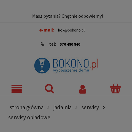
Masz pytania? Chętnie odpowiemy!
e-mail:
bok@bokono.pl
tel:
570 480 840
strona główna
jadalnia
serwisy
serwisy obiadowe