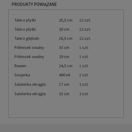
PRODUKTY POWIĄZANE
Talerz płytki
25,5 cm
12 szt.
Talerz płytki
20 cm
12 szt.
Talerz głęboki
18,5 cm
12 szt.
Półmisek owalny
33 cm
1 szt.
Półmisek owalny
29 cm
1 szt.
Rawier
24,5 cm
1 szt.
Sosjerka
400 ml
1 szt.
Salaterka okrągła
17 cm
2 szt.
Salaterka okrągła
23 cm
2 szt.