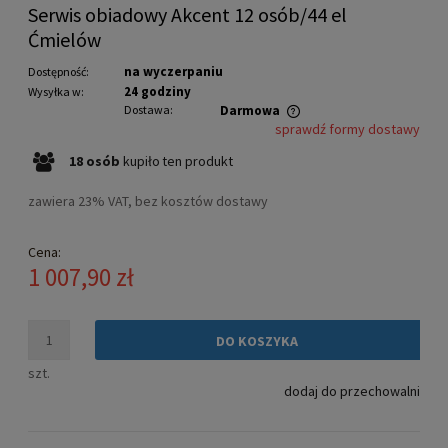
Serwis obiadowy Akcent 12 osób/44 el
Ćmielów
na wyczerpaniu
Dostępność:
24 godziny
Wysyłka w:
Dostawa:
Darmowa
sprawdź formy dostawy
Cena nie zawiera ewentualnych kosztów płatności
18
osób
kupiło
ten produkt
zawiera 23% VAT, bez kosztów dostawy
Cena:
1 007,90 zł
DO KOSZYKA
szt.
dodaj do przechowalni