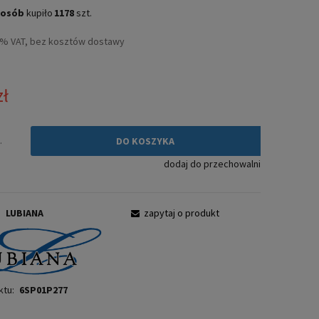
Cena nie zawiera ewentualnych kosztów
osób
kupiło
1178
szt.
płatności
3% VAT, bez kosztów dostawy
zł
.
DO KOSZYKA
dodaj do przechowalni
:
LUBIANA
zapytaj o produkt
ktu:
6SP01P277