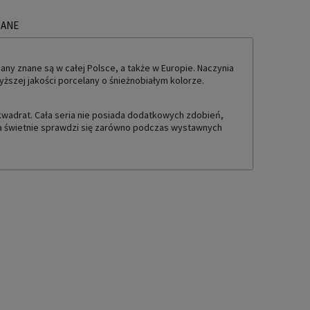
ZANE
TUALNYCH KOSZTÓW
any znane są w całej Polsce, a także w Europie. Naczynia
yższej jakości porcelany o śnieżnobiałym kolorze.
t kwadrat. Cała seria nie posiada dodatkowych zdobień,
oria świetnie sprawdzi się zarówno podczas wystawnych