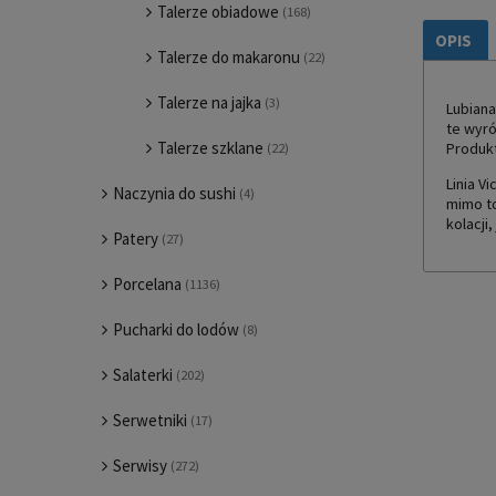
Talerze obiadowe
(168)
OPIS
Talerze do makaronu
(22)
Talerze na jajka
(3)
Lubiana
te wyró
Talerze szklane
Produkt
(22)
Linia V
Naczynia do sushi
(4)
mimo to
kolacji
Patery
(27)
Porcelana
(1136)
Pucharki do lodów
(8)
Salaterki
(202)
Serwetniki
(17)
Serwisy
(272)