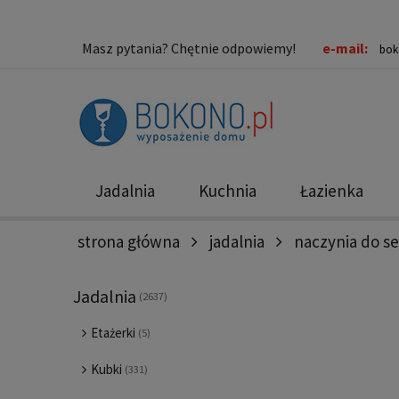
Masz pytania? Chętnie odpowiemy!
e-mail:
bok
Jadalnia
Kuchnia
Łazienka
strona główna
jadalnia
naczynia do s
Nowości
Promocje
Jadalnia
(2637)
Etażerki
(5)
Kubki
(331)