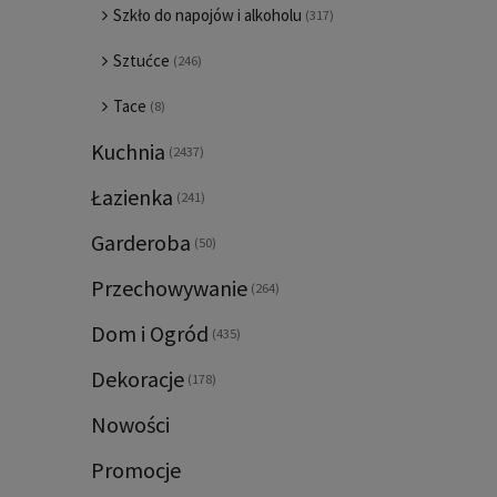
Szkło do napojów i alkoholu
(317)
Sztućce
(246)
Tace
(8)
Kuchnia
(2437)
Łazienka
(241)
Garderoba
(50)
Przechowywanie
(264)
Dom i Ogród
(435)
Dekoracje
(178)
Nowości
Promocje