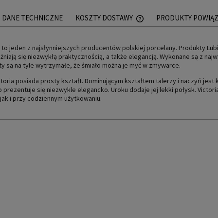
DANE TECHNICZNE
KOSZTY DOSTAWY
PRODUKTY POWIĄ
CENA NIE ZAWIERA EWEN
 to jeden z najsłynniejszych producentów polskiej porcelany. Produkty Lubi
PŁATNOŚCI
żniają się niezwykłą praktycznością, a także elegancją. Wykonane są z najw
y są na tyle wytrzymałe, że śmiało można je myć w zmywarce.
ictoria posiada prosty kształt. Dominującym kształtem talerzy i naczyń jes
 prezentuje się niezwykle elegancko. Uroku dodaje jej lekki połysk. Vict
, jak i przy codziennym użytkowaniu.