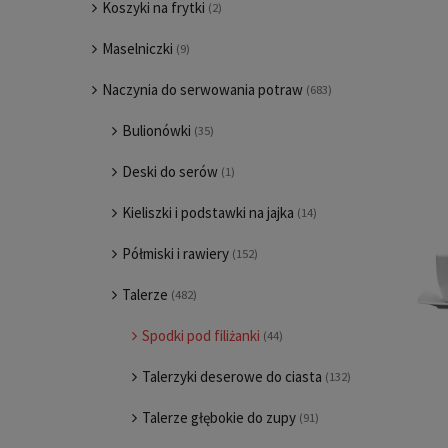
Koszyki na frytki
(2)
Maselniczki
(9)
Naczynia do serwowania potraw
(683)
Bulionówki
(35)
Deski do serów
(1)
Kieliszki i podstawki na jajka
(14)
Półmiski i rawiery
(152)
Talerze
(482)
Spodki pod filiżanki
(44)
Talerzyki deserowe do ciasta
(132)
Talerze głębokie do zupy
(91)