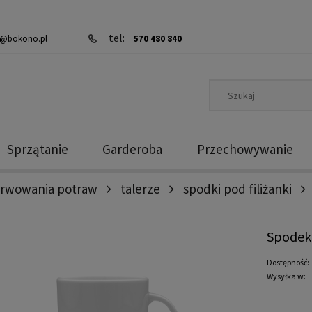
tel:
@bokono.pl
570 480 840
Sprzątanie
Garderoba
Przechowywanie
erwowania potraw
talerze
spodki pod filiżanki
Spodek 
Dostępność:
Wysyłka w: