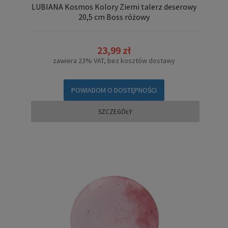
LUBIANA Kosmos Kolory Ziemi talerz deserowy
20,5 cm Boss różowy
23,99 zł
zawiera 23% VAT, bez kosztów dostawy
POWIADOM O DOSTĘPNOŚCI
SZCZEGÓŁY