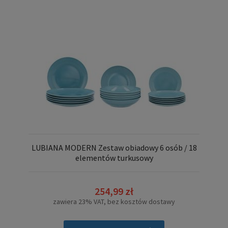
LUBIANA MODERN Zestaw obiadowy 6 osób / 18
elementów turkusowy
254,99 zł
zawiera 23% VAT, bez kosztów dostawy