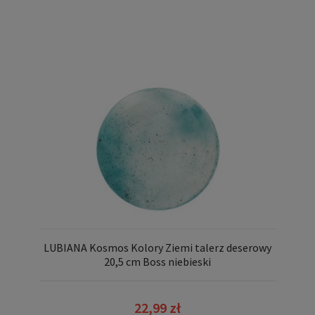
LUBIANA Kosmos Kolory Ziemi talerz deserowy
20,5 cm Boss niebieski
22,99 zł