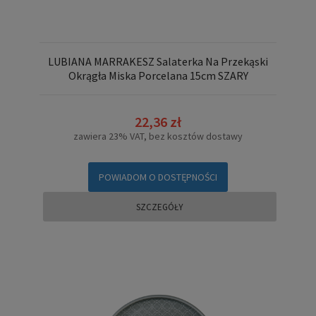
LUBIANA MARRAKESZ Salaterka Na Przekąski
Okrągła Miska Porcelana 15cm SZARY
22,36 zł
zawiera 23% VAT, bez kosztów dostawy
POWIADOM O DOSTĘPNOŚCI
SZCZEGÓŁY