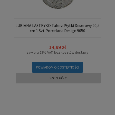
LUBIANA LASTRYKO Talerz Płytki Deserowy 20,5
cm 1 Szt Porcelana Design 9050
14,99 zł
zawiera 23% VAT, bez kosztów dostawy
POWIADOM O DOSTĘPNOŚCI
SZCZEGÓŁY