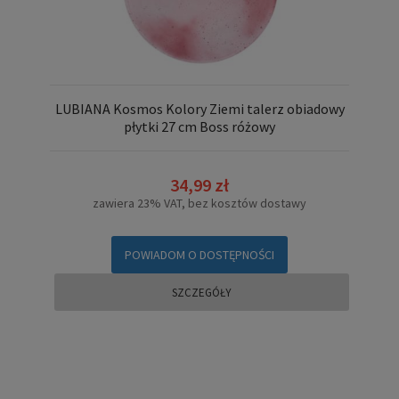
LUBIANA Kosmos Kolory Ziemi talerz obiadowy
płytki 27 cm Boss różowy
34,99 zł
zawiera 23% VAT, bez kosztów dostawy
POWIADOM O DOSTĘPNOŚCI
SZCZEGÓŁY