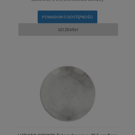
POWIADOM O DOSTĘPNOŚCI
SZCZEGÓŁY