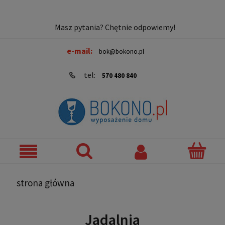
Masz pytania? Chętnie odpowiemy!
e-mail:
bok@bokono.pl
tel:
570 480 840
strona główna
Jadalnia