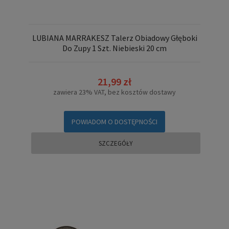
LUBIANA MARRAKESZ Talerz Obiadowy Głęboki
Do Zupy 1 Szt. Niebieski 20 cm
21,99 zł
zawiera 23% VAT, bez kosztów dostawy
POWIADOM O DOSTĘPNOŚCI
SZCZEGÓŁY