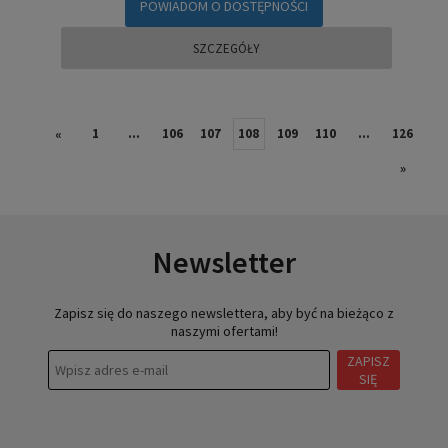
POWIADOM O DOSTĘPNOŚCI
SZCZEGÓŁY
1
...
106
107
108
109
110
...
126
«
»
Newsletter
Zapisz się do naszego newslettera, aby być na bieżąco z
naszymi ofertami!
ZAPISZ
SIĘ