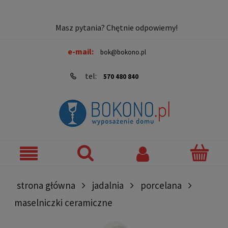
Masz pytania? Chętnie odpowiemy!
e-mail:
bok@bokono.pl
tel:
570 480 840
strona główna
jadalnia
porcelana
maselniczki ceramiczne