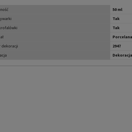
ność
50 ml
ywarki
Tak
krofalówki
Tak
ał
Porcelan
 dekoracji
2947
acja
Dekoracj