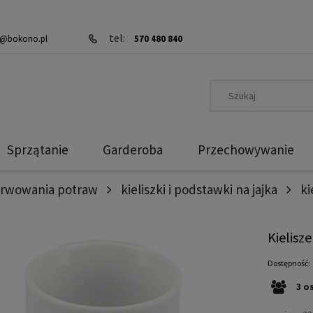
tel:
@bokono.pl
570 480 840
Sprzątanie
Garderoba
Przechowywanie
erwowania potraw
kieliszki i podstawki na jajka
ki
Kielisz
Dostępność:
3
o