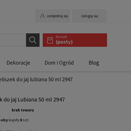
zarejestruj się
zaloguj się
koszyk:
(pusty)
Dekoracje
Dom i Ogród
Blog
eliszek do jaj lubiana 50 ml 2947
ek do jaj Lubiana 50 ml 2947
brak towaru
soby
kupiły
8
szt.