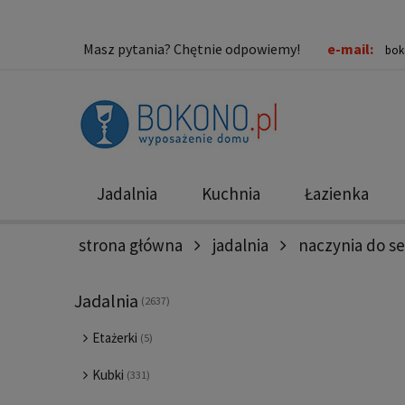
Masz pytania? Chętnie odpowiemy!
e-mail:
bok
Jadalnia
Kuchnia
Łazienka
strona główna
jadalnia
naczynia do s
Nowości
Promocje
Jadalnia
(2637)
Etażerki
(5)
Kubki
(331)