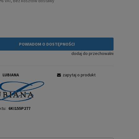
3% VAT, bez kosztów dostawy
ł
POWIADOM O DOSTĘPNOŚCI
dodaj do przechowalni
:
LUBIANA
zapytaj o produkt
ktu:
6KI155P277