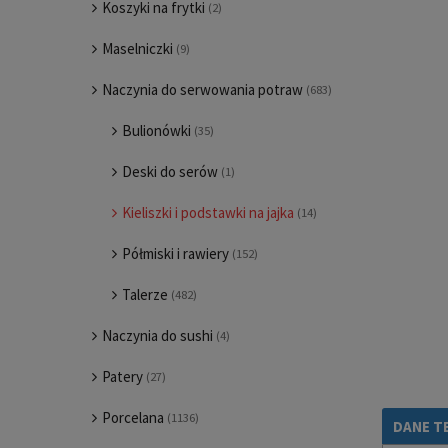
Koszyki na frytki
(2)
Maselniczki
(9)
Naczynia do serwowania potraw
(683)
Bulionówki
(35)
Deski do serów
(1)
Kieliszki i podstawki na jajka
(14)
Półmiski i rawiery
(152)
Talerze
(482)
Naczynia do sushi
(4)
Patery
(27)
Porcelana
(1136)
DANE T