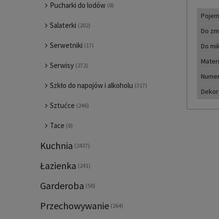
Pucharki do lodów
(8)
Pojem
Salaterki
(202)
Do zm
Serwetniki
(17)
Do mi
Materi
Serwisy
(272)
Numer
Szkło do napojów i alkoholu
(317)
Dekor
Sztućce
(246)
Tace
(8)
Kuchnia
(2437)
Łazienka
(241)
Garderoba
(50)
Przechowywanie
(264)