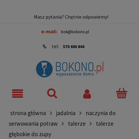
Masz pytania? Chętnie odpowiemy!
e-mail:
bok@bokono.pl
tel:
570 480 840
strona główna
jadalnia
naczynia do
serwowania potraw
talerze
talerze
głębokie do zupy