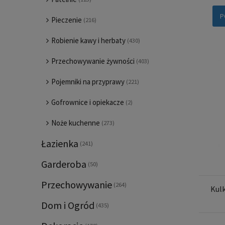
P
Pieczenie
(216)
Robienie kawy i herbaty
(430)
Przechowywanie żywności
(403)
Pojemniki na przyprawy
(221)
Gofrownice i opiekacze
(2)
Noże kuchenne
(273)
Łazienka
(241)
Garderoba
(50)
Przechowywanie
(264)
Kulk
Dom i Ogród
(435)