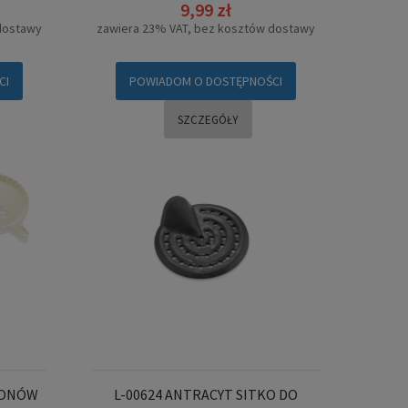
9,99 zł
dostawy
zawiera 23% VAT, bez kosztów dostawy
CI
POWIADOM O DOSTĘPNOŚCI
SZCZEGÓŁY
BLONÓW
L-00624 ANTRACYT SITKO DO