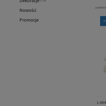
Dekoracje
(178)
zawier
Nowości
Promocje
P
L-00