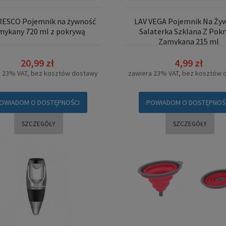
RESCO Pojemnik na żywność
LAV VEGA Pojemnik Na Ży
mykany 720 ml z pokrywą
Salaterka Szklana Z Pok
Zamykana 215 ml
20,99 zł
4,99 zł
a 23% VAT, bez kosztów dostawy
zawiera 23% VAT, bez kosztów 
OWIADOM O DOSTĘPNOŚCI
POWIADOM O DOSTĘPNOŚ
SZCZEGÓŁY
SZCZEGÓŁY