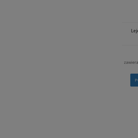
Lej
zawier
P