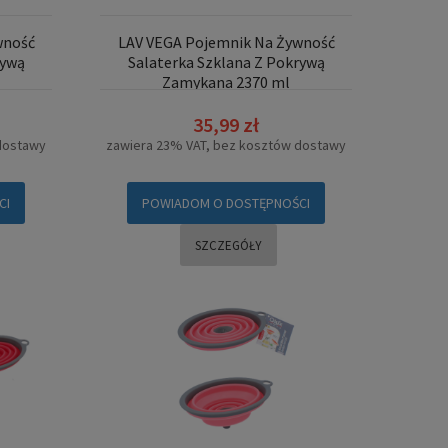
wność
LAV VEGA Pojemnik Na Żywność
rywą
Salaterka Szklana Z Pokrywą
Zamykana 2370 ml
35,99 zł
dostawy
zawiera 23% VAT, bez kosztów dostawy
CI
POWIADOM O DOSTĘPNOŚCI
SZCZEGÓŁY