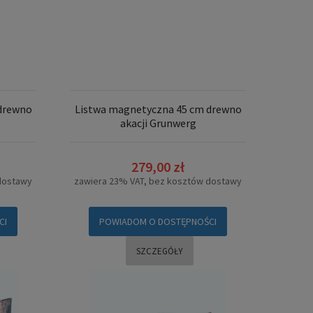
drewno
Listwa magnetyczna 45 cm drewno
akacji Grunwerg
279,00 zł
dostawy
zawiera 23% VAT, bez kosztów dostawy
CI
POWIADOM O DOSTĘPNOŚCI
SZCZEGÓŁY