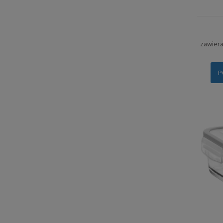
zawier
P