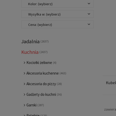
Kolor: (wybierz)
Wysyłka w: (wybierz)
Cena: (wybierz)
Jadalnia
(2637)
Kuchnia
(2437)
Kociołki żeliwne
(4)
Akcesoria kuchenne
(463)
Kubek
Akcesoria do pizzy
(28)
Gadżety do kuchni
(36)
Garnki
(287)
zawier
Patelnie
(123)