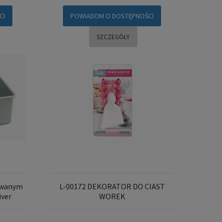
CI
POWIADOM O DOSTĘPNOŚCI
SZCZEGÓŁY
owanym
L-00172 DEKORATOR DO CIAST
iver
WOREK