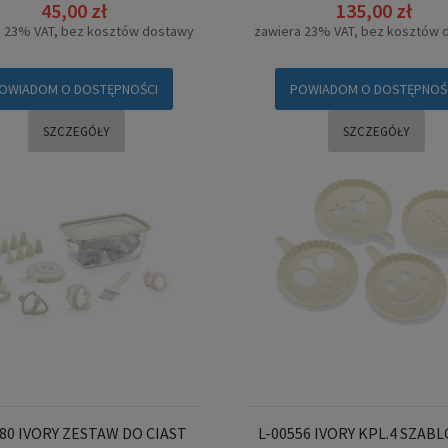
45,00 zł
135,00 zł
a 23% VAT, bez kosztów dostawy
zawiera 23% VAT, bez kosztów 
OWIADOM O DOSTĘPNOŚCI
POWIADOM O DOSTĘPNOŚ
SZCZEGÓŁY
SZCZEGÓŁY
480 IVORY ZESTAW DO CIAST
L-00556 IVORY KPL.4 SZA