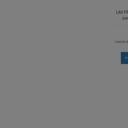
LAV F
za
zawier
P