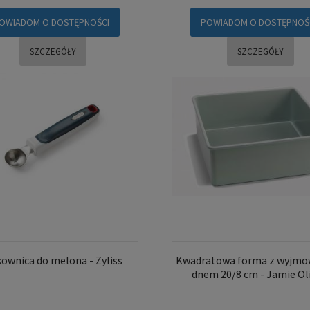
OWIADOM O DOSTĘPNOŚCI
POWIADOM O DOSTĘPNOŚ
SZCZEGÓŁY
SZCZEGÓŁY
ownica do melona - Zyliss
Kwadratowa forma z wyjm
dnem 20/8 cm - Jamie Ol