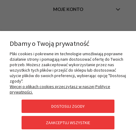
MOJE KONTO
INFORMACJE
Dbamy o Twoją prywatność
Pliki cookies i pokrewne im technologie umożliwiają poprawne
O NAS
działanie strony i pomagają nam dostosować ofertę do Twoich
potrzeb. Możesz zaakceptować wykorzystanie przez nas
wszystkich tych plików i przejść do sklepu lub dostosować
użycie plików do swoich preferencji, wybierając opcję "Dostosuj
PŁATNOŚCI I DOSTAWA
zgody".
Więcej o plikach cookies przeczytasz w naszej Polityce
prywatności.
POMOC
DOSTOSUJ ZGODY
ZAAKCEPTUJ WSZYSTKIE
KATEGORIE SPECJALNE