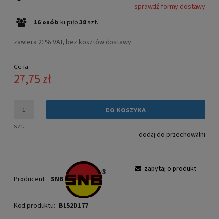
sprawdź formy dostawy
Cena nie zawiera ewentualnych kosztów płatności
16
osób
kupiło
38
szt.
zawiera 23% VAT, bez kosztów dostawy
Cena:
27,75 zł
DO KOSZYKA
szt.
dodaj do przechowalni
zapytaj o produkt
Producent:
SNB
Kod produktu:
BL52D177