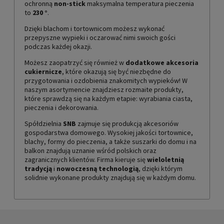
ochronną
non-stick
maksymalna temperatura pieczenia
to
230
°
.
Dzięki blachom i tortownicom możesz wykonać
przepyszne wypieki i oczarować nimi swoich gości
podczas każdej okazji.
Możesz zaopatrzyć się również w
dodatkowe akcesoria
cukiernicze
, które okazują się być niezbędne do
przygotowania i ozdobienia znakomitych wypieków! W
naszym asortymencie znajdziesz rozmaite produkty,
które sprawdzą się na każdym etapie: wyrabiania ciasta,
pieczenia i dekorowania.
Spółdzielnia
SNB
zajmuje się produkcją akcesoriów
gospodarstwa domowego. Wysokiej jakości tortownice,
blachy, formy do pieczenia, a także suszarki do domu i na
balkon znajdują uznanie wśród polskich oraz
zagranicznych klientów. Firma kieruje się
wieloletnią
tradycją
i
nowoczesną technologią
, dzięki którym
solidnie wykonane produkty znajdują się w każdym domu.