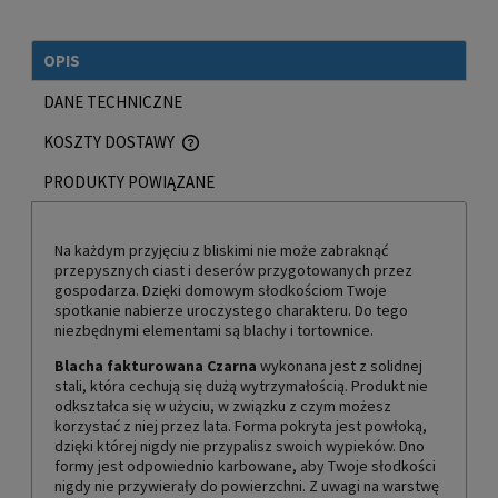
OPIS
DANE TECHNICZNE
KOSZTY DOSTAWY
CENA NIE ZAWIERA EWENTUALNYCH KOSZTÓW PŁATNOŚCI
PRODUKTY POWIĄZANE
Na każdym przyjęciu z bliskimi nie może zabraknąć
przepysznych ciast i deserów przygotowanych przez
gospodarza. Dzięki domowym słodkościom Twoje
spotkanie nabierze uroczystego charakteru. Do tego
niezbędnymi elementami są blachy i tortownice.
Blacha fakturowana Czarna
wykonana jest z solidnej
stali, która cechują się dużą wytrzymałością. Produkt nie
odkształca się w użyciu, w związku z czym możesz
korzystać z niej przez lata. Forma pokryta jest powłoką,
dzięki której nigdy nie przypalisz swoich wypieków. Dno
formy jest odpowiednio karbowane, aby Twoje słodkości
nigdy nie przywierały do powierzchni. Z uwagi na warstwę