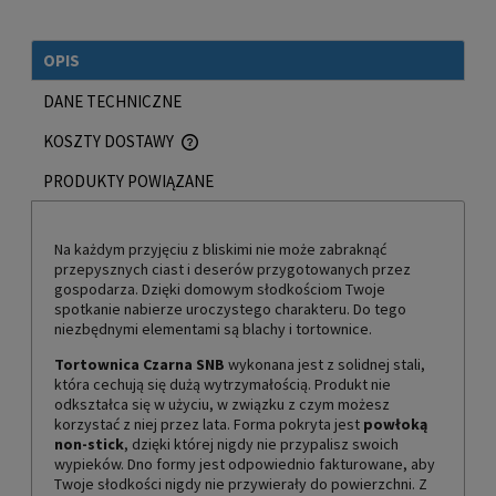
OPIS
DANE TECHNICZNE
KOSZTY DOSTAWY
CENA NIE ZAWIERA EWENTUALNYCH KOSZTÓW PŁATNOŚCI
PRODUKTY POWIĄZANE
Na każdym przyjęciu z bliskimi nie może zabraknąć
przepysznych ciast i deserów przygotowanych przez
gospodarza. Dzięki domowym słodkościom Twoje
spotkanie nabierze uroczystego charakteru. Do tego
niezbędnymi elementami są blachy i tortownice.
Tortownica Czarna SNB
wykonana jest z solidnej stali,
która cechują się dużą wytrzymałością. Produkt nie
odkształca się w użyciu, w związku z czym możesz
korzystać z niej przez lata. Forma pokryta jest
powłoką
non-stick
, dzięki której nigdy nie przypalisz swoich
wypieków. Dno formy jest odpowiednio fakturowane, aby
Twoje słodkości nigdy nie przywierały do powierzchni. Z