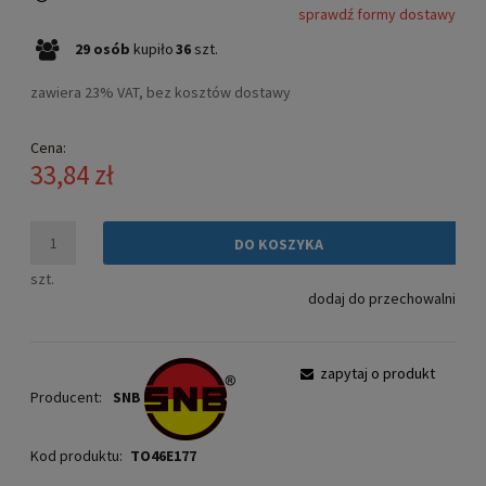
sprawdź formy dostawy
Cena nie zawiera ewentualnych kosztów płatności
29
osób
kupiło
36
szt.
zawiera 23% VAT, bez kosztów dostawy
Cena:
33,84 zł
DO KOSZYKA
szt.
dodaj do przechowalni
zapytaj o produkt
Producent:
SNB
Kod produktu:
TO46E177