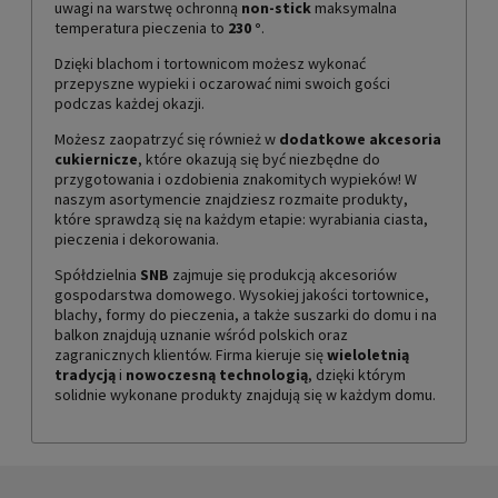
uwagi na warstwę ochronną
non-stick
maksymalna
temperatura pieczenia to
230
°
.
Dzięki blachom i tortownicom możesz wykonać
przepyszne wypieki i oczarować nimi swoich gości
podczas każdej okazji.
Możesz zaopatrzyć się również w
dodatkowe akcesoria
cukiernicze
, które okazują się być niezbędne do
przygotowania i ozdobienia znakomitych wypieków! W
naszym asortymencie znajdziesz rozmaite produkty,
które sprawdzą się na każdym etapie: wyrabiania ciasta,
pieczenia i dekorowania.
Spółdzielnia
SNB
zajmuje się produkcją akcesoriów
gospodarstwa domowego. Wysokiej jakości tortownice,
blachy, formy do pieczenia, a także suszarki do domu i na
balkon znajdują uznanie wśród polskich oraz
zagranicznych klientów. Firma kieruje się
wieloletnią
tradycją
i
nowoczesną technologią
, dzięki którym
solidnie wykonane produkty znajdują się w każdym domu.