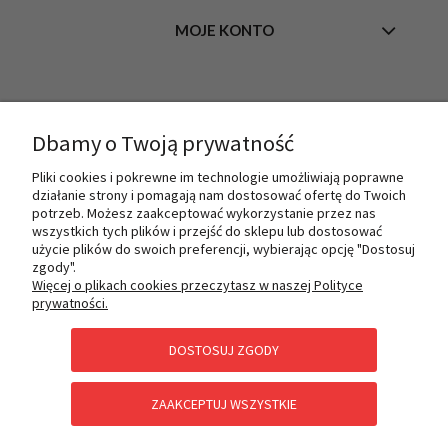
MOJE KONTO
INFORMACJE
Dbamy o Twoją prywatność
Pliki cookies i pokrewne im technologie umożliwiają poprawne
O NAS
działanie strony i pomagają nam dostosować ofertę do Twoich
potrzeb. Możesz zaakceptować wykorzystanie przez nas
wszystkich tych plików i przejść do sklepu lub dostosować
użycie plików do swoich preferencji, wybierając opcję "Dostosuj
PŁATNOŚCI I DOSTAWA
zgody".
Więcej o plikach cookies przeczytasz w naszej Polityce
prywatności.
POMOC
DOSTOSUJ ZGODY
ZAAKCEPTUJ WSZYSTKIE
KATEGORIE SPECJALNE