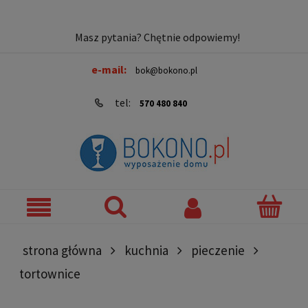
Masz pytania? Chętnie odpowiemy!
e-mail:
bok@bokono.pl
tel:
570 480 840
strona główna
kuchnia
pieczenie
tortownice